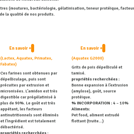
s (moutures, bactériologie, gélatinisation, teneur protéique, facteurs
de la qualité de nos produits.
En savoir +
En savoir +
(Lactex, Aquatex, Primatex,
(Aquatex G2000)
Fabatex)
Grits de pois dépelliculé et
Ces farines sont obtenues par
tamisé.
dépelliculage, puis sont
propriétés recherchées :
précuites par extrusion et
Bonne expansion à l’extrusion
micronisées. L’amidon est très
(amylose), goût, source
digestible car prégélatinisé à
protéique.
plus de 90%. Le goût est très
% INCORPORATION :
4 – 10%
appétant, les facteurs
Aliments:
antinutritionnels sont éliminés
Pet food, aliment extrudé
et l’ingrédient est totalement
flottant (truite…)
débactérisé.
propriétés recherchées :