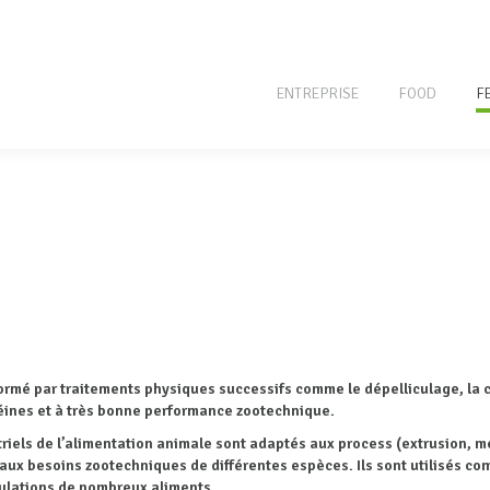
ENTREPRISE
FOOD
F
ormé par traitements physiques successifs comme le dépelliculage, la cu
otéines et à très bonne performance zootechnique.
triels de l’alimentation animale sont adaptés aux process (extrusion, 
aux besoins zootechniques de différentes espèces. Ils sont utilisés co
ulations de nombreux aliments.